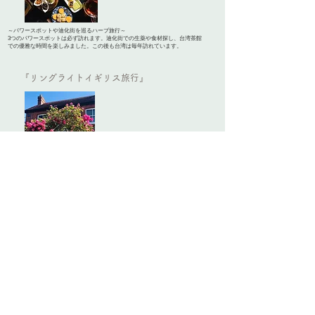
～パワースポットや迪化街を巡るハーブ旅行～
3つのパワースポットは必ず訪れます。迪化街での生薬や食材探し、台湾茶館
での優雅な時間を楽しみました。この後も台湾は毎年訪れています。
『リングライトイギリス旅行』
～ロンドンやコッツウォルズ 、バッチ博物館を巡るハーブ旅行～
バッチフラワーレメディーを学んだ時から行きたかった場所。
ハーブが咲く季節に訪れました。
ラベンダー園や、チェルシー薬草園。
薔薇が咲き乱れる中、朝のお散歩は心も身体もリフレッシュできました！
『リングライトハワイ旅行』