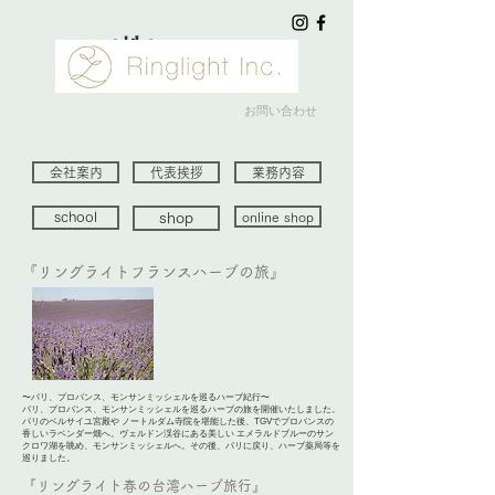
（株）ringlight
お問い合わせ
会社案内
代表挨拶
業務内容
school
shop
online shop
『リングライトフランスハーブの旅』
〜パリ、プロバンス、モンサンミッシェルを巡るハーブ紀行〜
パリ、プロバンス、モンサンミッシェルを巡るハーブの旅を開催いたしました。
パリのベルサイユ宮殿や ノートルダム寺院を堪能した後、TGVでプロバンスの
香しいラベンダー畑へ。ヴェルドン渓谷にある美しい エメラルドブルーのサン
クロワ湖を眺め、モンサンミッシェルへ。その後、パリに戻り、ハーブ薬局等を
巡りました。
『リングライト春の台湾ハーブ旅行』