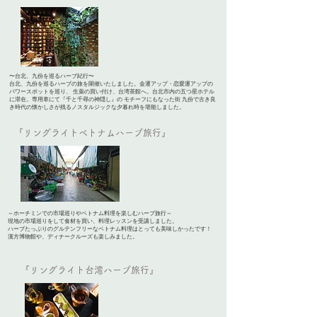
〜台北、九份を巡るハーブ紀行〜
台北、九份を巡るハーブの旅を開催いたしました。金運アップ・恋愛運アップの
パワースポットを巡り、 生薬の買い付け、台湾茶館へ。台北市内の五つ星ホテル
に滞在。専用車にて『千と千尋の神隠し』の モチーフにもなった街 九份で古き良
き時代の懐かしさが残るノスタルジックな夕暮れ時を堪能しました。
『リングライトベトナムハーブ旅行』
～
ホーチミンでの市場巡りやベトナム料理を楽しむハーブ旅行～
現地の市場巡りをして食材を買い、料理レッスンを受講しました。
ハーブたっぷりのグルテンフリーなベトナム料理はとっても美味しかったです！
漢方博物館や、ディナークルーズも楽しみました。
『リングライト台湾ハーブ旅行』